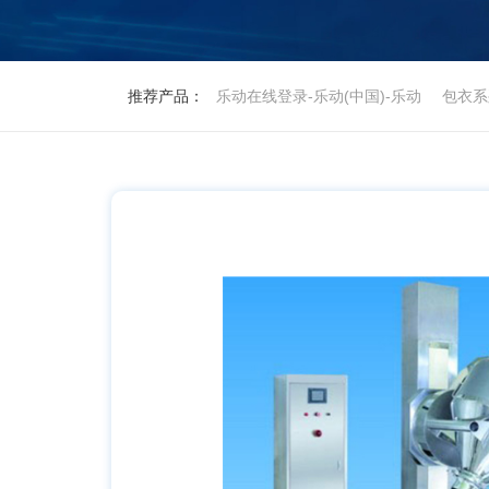
推荐产品：
乐动在线登录-乐动(中国)-乐动
包衣系