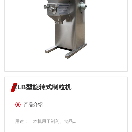
ZLB型旋转式制粒机
产品介绍
用途： 本机用于制药、食品...