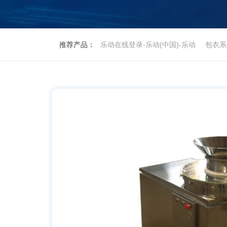
推荐产品：
乐动在线登录-乐动(中国)-乐动
包衣系