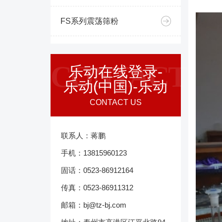
FS系列震荡筛粉
CONTACT
乐动在线登录-
乐动(中国)-乐动
CONTACT US
联系人：蒋鹏
手机：13815960123
固话：0523-86912164
传真：0523-86911312
邮箱：bj@tz-bj.com