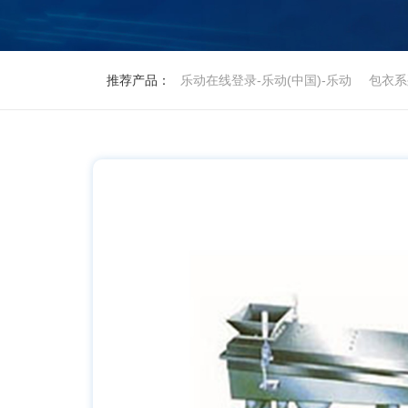
推荐产品：
乐动在线登录-乐动(中国)-乐动
包衣系