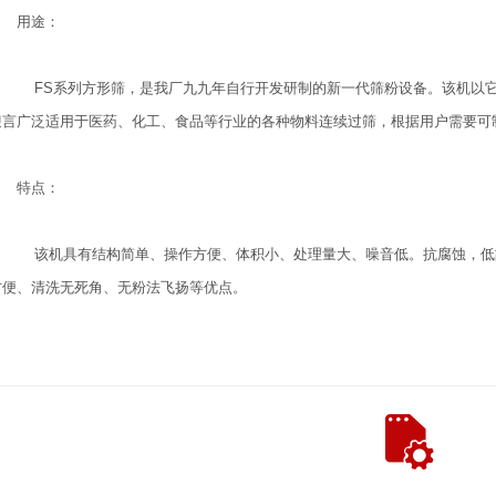
用途：
FS系列方形筛，是我厂九九年自行开发研制的新一代筛粉设备。该机以它
迎言广泛适用于医药、化工、食品等行业的各种物料连续过筛，根据用户需要可制
特点：
该机具有结构简单、操作方便、体积小、处理量大、噪音低。抗腐蚀，低
方便、清洗无死角、无粉法飞扬等优点。